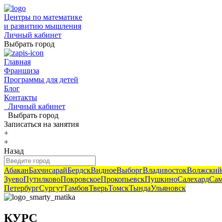
Центры по математике
и развитию мышления
Личный кабинет
Выбрать город
Главная
Франшиза
Программы для детей
Блог
Контакты
Личный кабинет
Выбрать город
Записаться
на занятия
+
+
Назад
Абакан
Бахчисарай
Бердск
Видное
Выборг
Владивосток
Волжский
Зуево
Путилково
Покровское
Прокопьевск
Пушкино
Салехард
Сам
Петербург
Сургут
Тамбов
Тверь
Томск
Тында
Ульяновск
КУРС