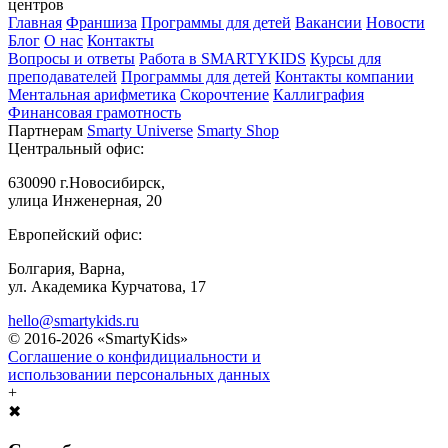
центров
Главная
Франшиза
Программы для детей
Вакансии
Новости
Блог
О нас
Контакты
Вопросы и ответы
Работа в SMARTYKIDS
Курсы для
преподавателей
Программы для детей
Контакты компании
Ментальная арифметика
Скорочтение
Каллиграфия
Финансовая грамотность
Партнерам
Smarty Universe
Smarty Shop
Центральный офис:
630090 г.Новосибирск,
улица Инженерная, 20
Европейский офис:
Болгария, Варна,
ул. Академика Курчатова, 17
hello@smartykids.ru
© 2016-2026 «SmartyKids»
Соглашение о конфидициальности и
использовании персональных данных
+
✖